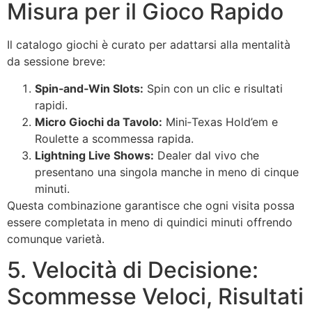
Misura per il Gioco Rapido
Il catalogo giochi è curato per adattarsi alla mentalità
da sessione breve:
Spin‑and‑Win Slots:
Spin con un clic e risultati
rapidi.
Micro Giochi da Tavolo:
Mini‑Texas Hold’em e
Roulette a scommessa rapida.
Lightning Live Shows:
Dealer dal vivo che
presentano una singola manche in meno di cinque
minuti.
Questa combinazione garantisce che ogni visita possa
essere completata in meno di quindici minuti offrendo
comunque varietà.
5. Velocità di Decisione:
Scommesse Veloci, Risultati