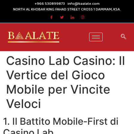
+966 530899873
info@baalate.com
NORTH AL KHOBAR KING FAHAD STREET CROSS 1 DAMMAM, KSA.
Casino Lab Casino: Il
Vertice del Gioco
Mobile per Vincite
Veloci
1. Il Battito Mobile‑First di
Casino Lab