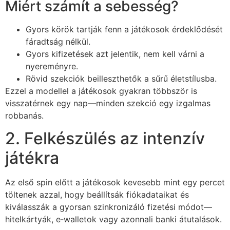
Miért számít a sebesség?
Gyors körök tartják fenn a játékosok érdeklődését
fáradtság nélkül.
Gyors kifizetések azt jelentik, nem kell várni a
nyereményre.
Rövid szekciók beilleszthetők a sűrű életstílusba.
Ezzel a modellel a játékosok gyakran többször is
visszatérnek egy nap—minden szekció egy izgalmas
robbanás.
2. Felkészülés az intenzív
játékra
Az első spin előtt a játékosok kevesebb mint egy percet
töltenek azzal, hogy beállítsák fiókadataikat és
kiválasszák a gyorsan szinkronizáló fizetési módot—
hitelkártyák, e‑walletok vagy azonnali banki átutalások.