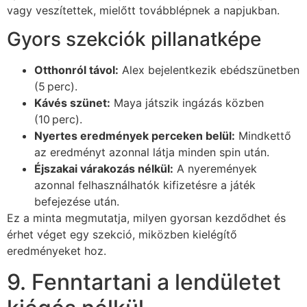
vagy veszítettek, mielőtt továbblépnek a napjukban.
Gyors szekciók pillanatképe
Otthonról távol:
Alex bejelentkezik ebédszünetben
(5 perc).
Kávés szünet:
Maya játszik ingázás közben
(10 perc).
Nyertes eredmények perceken belül:
Mindkettő
az eredményt azonnal látja minden spin után.
Éjszakai várakozás nélkül:
A nyeremények
azonnal felhasználhatók kifizetésre a játék
befejezése után.
Ez a minta megmutatja, milyen gyorsan kezdődhet és
érhet véget egy szekció, miközben kielégítő
eredményeket hoz.
9. Fenntartani a lendületet