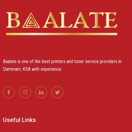
Baalate is one of the best printers and toner service providers in
Dammam, KSA with experience
Useful Links