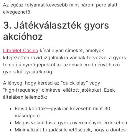
Az egész folyamat kevesebb mint három perc alatt
elvégezhető.
3. Játékválaszték gyors
akcióhoz
LibraBet Casino
kínál olyan címeket, amelyek
kifejezetten rövid izgalmakra vannak tervezve: a gyors
tempójú nyerőgépektől az azonnali eredményt hozó
gyors kártyajátékokig.
A lényeg, hogy keresd az “quick play” vagy
“high‑frequency” címkével ellátott játékokat. Ezek
általában jellemzők:
Rövid köridők—gyakran kevesebb mint 30
másodperc.
Magas volatilitás a gyors nyeremények érdekében.
Minimalizált fogadási lehetőségek, hogy a döntési