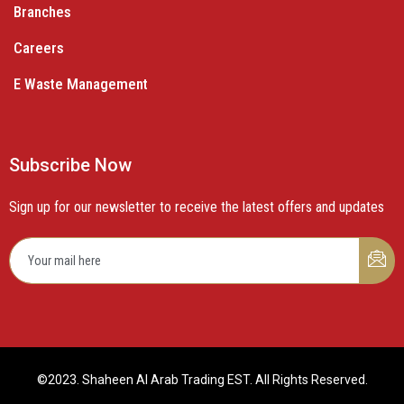
Branches
Careers
E Waste Management
Subscribe Now
Sign up for our newsletter to receive the latest offers and updates
©2023. Shaheen Al Arab Trading EST. All Rights Reserved.