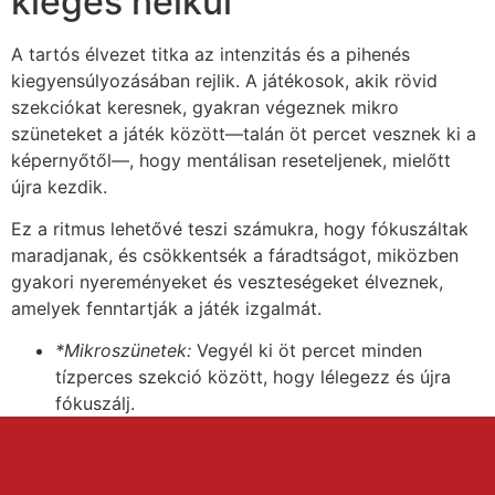
kiégés nélkül
A tartós élvezet titka az intenzitás és a pihenés
kiegyensúlyozásában rejlik. A játékosok, akik rövid
szekciókat keresnek, gyakran végeznek mikro
szüneteket a játék között—talán öt percet vesznek ki a
képernyőtől—, hogy mentálisan reseteljenek, mielőtt
újra kezdik.
Ez a ritmus lehetővé teszi számukra, hogy fókuszáltak
maradjanak, és csökkentsék a fáradtságot, miközben
gyakori nyereményeket és veszteségeket élveznek,
amelyek fenntartják a játék izgalmát.
*Mikroszünetek:
Vegyél ki öt percet minden
tízperces szekció között, hogy lélegezz és újra
fókuszálj.