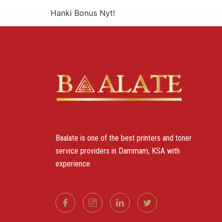
Hanki Bonus Nyt!
Baalate is one of the best printers and toner
service providers in Dammam, KSA with
experience