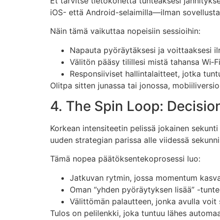
Et tarvitse tietokonetta tunteaksesi jännityks
iOS- että Android-selaimilla—ilman sovellusta
Näin tämä vaikuttaa nopeisiin sessioihin:
Napauta pyöräytäksesi ja voittaaksesi i
Välitön pääsy tilillesi mistä tahansa Wi‑Fi
Responsiiviset hallintalaitteet, jotka tun
Olitpa sitten junassa tai jonossa, mobiilivers
4. The Spin Loop: Decisio
Korkean intensiteetin pelissä jokainen sekunt
uuden strategian parissa alle viidessä sekunni
Tämä nopea päätöksentekoprosessi luo:
Jatkuvan rytmin, jossa momentum kasva
Oman “yhden pyöräytyksen lisää” -tuntee
Välittömän palautteen, jonka avulla voit 
Tulos on pelilenkki, joka tuntuu lähes automaa