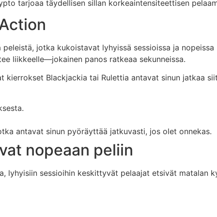
rypto tarjoaa täydellisen sillan korkeaintensiteettisen pelaa
 Action
 peleistä, jotka kukoistavat lyhyissä sessioissa ja nopeissa
tee liikkeelle—jokainen panos ratkeaa sekunneissa.
ierrokset Blackjackia tai Rulettia antavat sinun jatkaa siit
ksesta.
tka antavat sinun pyöräyttää jatkuvasti, jos olet onnekas.
ivat nopeaan peliin
, lyhyisiin sessioihin keskittyvät pelaajat etsivät matalan 