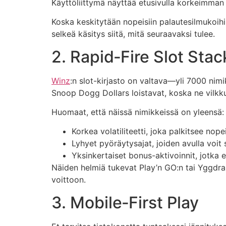
Käyttöliittymä näyttää etusivulla korkeimman pa
Koska keskitytään nopeisiin palautesilmukoihi
selkeä käsitys siitä, mitä seuraavaksi tulee.
2. Rapid‑Fire Slot Stac
Winz
:n slot-kirjasto on valtava—yli 7000 ni
Snoop Dogg Dollars loistavat, koska ne vilkkuv
Huomaat, että näissä nimikkeissä on yleensä:
Korkea volatiliteetti, joka palkitsee nope
Lyhyet pyöräytysajat, joiden avulla voi
Yksinkertaiset bonus-aktivoinnit, jotka 
Näiden helmiä tukevat Play’n GO:n tai Yggdrasil
voittoon.
3. Mobile‑First Play