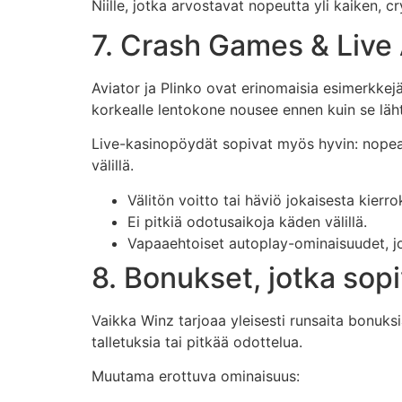
Niille, jotka arvostavat nopeutta yli kaiken, c
7. Crash Games & Live
Aviator ja Plinko ovat erinomaisia esimerkkejä
korkealle lentokone nousee ennen kuin se läh
Live-kasinopöydät sopivat myös hyvin: nopeat k
välillä.
Välitön voitto tai häviö jokaisesta kierro
Ei pitkiä odotusaikoja käden välillä.
Vapaaehtoiset autoplay-ominaisuudet, jo
8. Bonukset, jotka sop
Vaikka Winz tarjoaa yleisesti runsaita bonuksia
talletuksia tai pitkää odottelua.
Muutama erottuva ominaisuus: