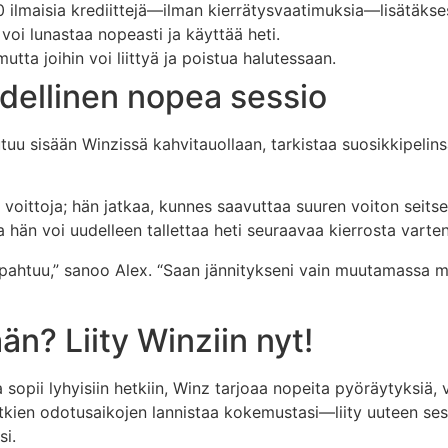
 ilmaisia krediittejä—ilman kierrätysvaatimuksia—lisätäkses
voi lunastaa nopeasti ja käyttää heti.
utta joihin voi liittyä ja poistua halutessaan.
odellinen nopea sessio
rjautuu sisään Winzissä kahvitauollaan, tarkistaa suosikk
voittoja; hän jatkaa, kunnes saavuttaa suuren voiton seits
a hän voi uudelleen tallettaa heti seuraavaa kierrosta vart
apahtuu,” sanoo Alex. “Saan jännitykseni vain muutamassa mi
n? Liity Winziin nyt!
 sopii lyhyisiin hetkiin, Winz tarjoaa nopeita pyöräytyksiä, v
itkien odotusaikojen lannistaa kokemustasi—liity uuteen se
si.