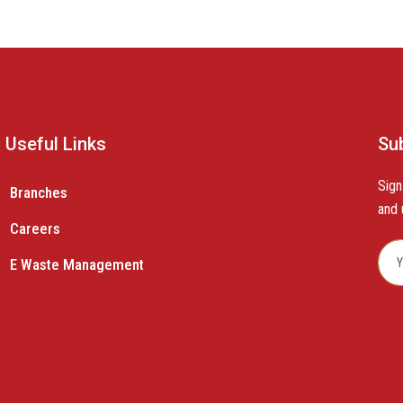
Useful Links
Su
Sign
Branches
and 
Careers
E Waste Management