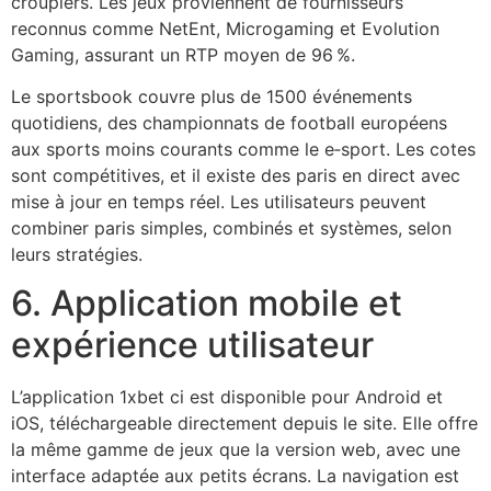
croupiers. Les jeux proviennent de fournisseurs
reconnus comme NetEnt, Microgaming et Evolution
Gaming, assurant un RTP moyen de 96 %.
Le sportsbook couvre plus de 1500 événements
quotidiens, des championnats de football européens
aux sports moins courants comme le e‑sport. Les cotes
sont compétitives, et il existe des paris en direct avec
mise à jour en temps réel. Les utilisateurs peuvent
combiner paris simples, combinés et systèmes, selon
leurs stratégies.
6. Application mobile et
expérience utilisateur
L’application 1xbet ci est disponible pour Android et
iOS, téléchargeable directement depuis le site. Elle offre
la même gamme de jeux que la version web, avec une
interface adaptée aux petits écrans. La navigation est