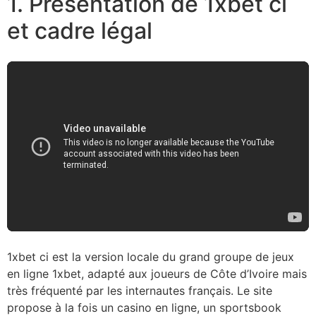
1. Présentation de 1xbet ci
et cadre légal
1xbet ci est la version locale du grand groupe de jeux
en ligne 1xbet, adapté aux joueurs de Côte d’Ivoire mais
très fréquenté par les internautes français. Le site
propose à la fois un casino en ligne, un sportsbook