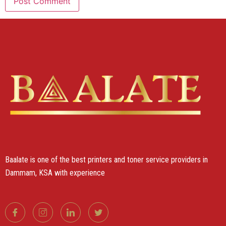
Baalate is one of the best printers and toner service providers in
Dammam, KSA with experience