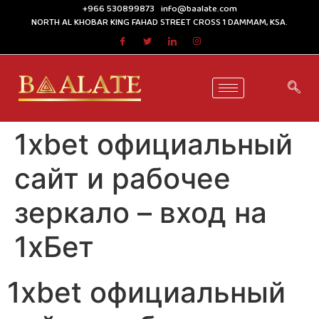
+966 530899873
info@baalate.com
NORTH AL KHOBAR KING FAHAD STREET CROSS 1 DAMMAM, KSA.
1xbet официальный
сайт и рабочее
зеркало – вход на
1хБет
1xbet официальный