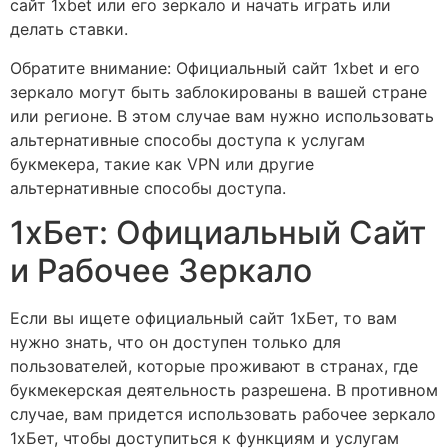
сайт 1xbet или его зеркало и начать играть или
делать ставки.
Обратите внимание: Официальный сайт 1xbet и его
зеркало могут быть заблокированы в вашей стране
или регионе. В этом случае вам нужно использовать
альтернативные способы доступа к услугам
букмекера, такие как VPN или другие
альтернативные способы доступа.
1хБет: Официальный Сайт
и Рабочее Зеркало
Если вы ищете официальный сайт 1хБет, то вам
нужно знать, что он доступен только для
пользователей, которые проживают в странах, где
букмекерская деятельность разрешена. В противном
случае, вам придется использовать рабочее зеркало
1хБет, чтобы доступиться к функциям и услугам