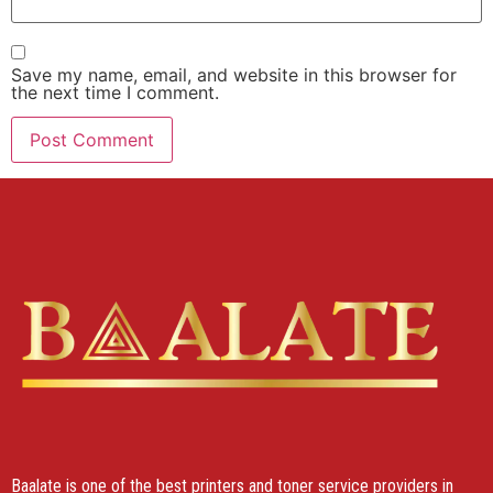
Save my name, email, and website in this browser for
the next time I comment.
Baalate is one of the best printers and toner service providers in