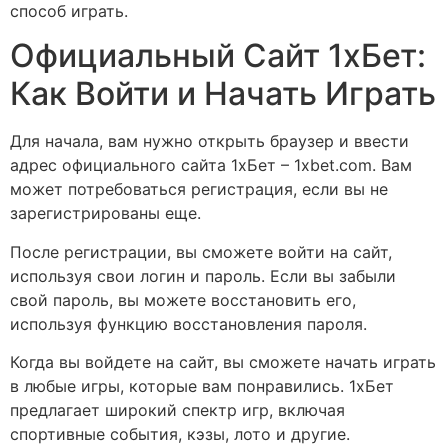
способ играть.
Официальный Сайт 1хБет:
Как Войти и Начать Играть
Для начала, вам нужно открыть браузер и ввести
адрес официального сайта 1хБет – 1xbet.com. Вам
может потребоваться регистрация, если вы не
зарегистрированы еще.
После регистрации, вы сможете войти на сайт,
используя свои логин и пароль. Если вы забыли
свой пароль, вы можете восстановить его,
используя функцию восстановления пароля.
Когда вы войдете на сайт, вы сможете начать играть
в любые игры, которые вам понравились. 1хБет
предлагает широкий спектр игр, включая
спортивные события, кэзы, лото и другие.