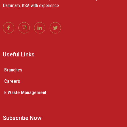
Dammam, KSA with experience
Useful Links
Branches
Careers
E Waste Management
Subscribe Now