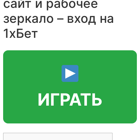
сайт и рабочее
зеркало – вход на
1хБет
ИГРАТЬ