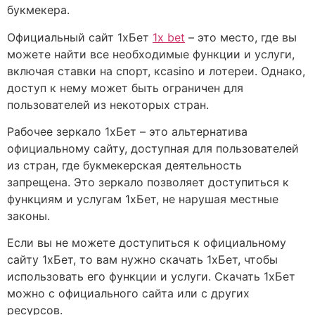
букмекера.
Официальный сайт 1хБет
1x bet
– это место, где вы
можете найти все необходимые функции и услуги,
включая ставки на спорт, кcasino и лотереи. Однако,
доступ к нему может быть ограничен для
пользователей из некоторых стран.
Рабочее зеркало 1хБет – это альтернатива
официальному сайту, доступная для пользователей
из стран, где букмекерская деятельность
запрещена. Это зеркало позволяет доступиться к
функциям и услугам 1хБет, не нарушая местные
законы.
Если вы не можете доступиться к официальному
сайту 1хБет, то вам нужно скачать 1хБет, чтобы
использовать его функции и услуги. Скачать 1хБет
можно с официального сайта или с других
ресурсов.