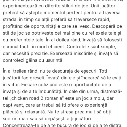
experimentează cu diferite stiluri de joc. Unii jucători
preferă să aștepte momentul perfect pentru a traversa
strada, în timp ce alții preferă să traverseze rapid,
profitând de oportunitățile care se ivesc. Descoperă ce
stil de joc se potrivește cel mai bine cu reflexele tale și
cu preferințele tale. În al doilea rând, învață să folosești
ecranul tactil în mod eficient. Controlele sunt simple,
dar necesită precizie. Exersează mișcările și învață să
controlezi găina cu ușurință.
În al treilea rând, nu te descuraja de eșecuri. Toți
jucătorii fac greșeli. Învață din ele și încearcă să le eviți
în viitor. Fiecare coliziune este o oportunitate de a
învăța și de a te îmbunătăți. În cele din urmă, distrează-
te! „chicken road 2 romania” este un joc simplu, dar
captivant, care ar trebui să îți ofere o experiență
plăcută și relaxantă. Nu te stresa prea mult să obții
scoruri mari sau să depășești alți jucători.
Concentrează-te pe a te bucura de joc și pe a te distra.