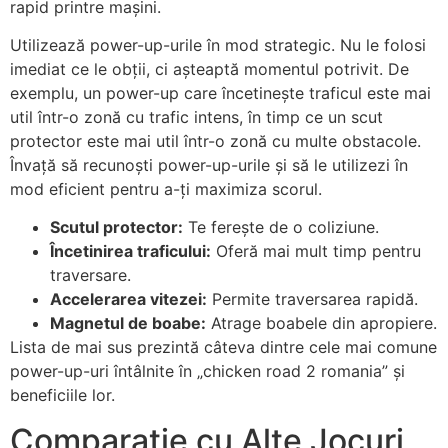
rapid printre mașini.
Utilizează power-up-urile în mod strategic. Nu le folosi
imediat ce le obții, ci așteaptă momentul potrivit. De
exemplu, un power-up care încetinește traficul este mai
util într-o zonă cu trafic intens, în timp ce un scut
protector este mai util într-o zonă cu multe obstacole.
Învață să recunoști power-up-urile și să le utilizezi în
mod eficient pentru a-ți maximiza scorul.
Scutul protector:
Te ferește de o coliziune.
Încetinirea traficului:
Oferă mai mult timp pentru
traversare.
Accelerarea vitezei:
Permite traversarea rapidă.
Magnetul de boabe:
Atrage boabele din apropiere.
Lista de mai sus prezintă câteva dintre cele mai comune
power-up-uri întâlnite în „chicken road 2 romania” și
beneficiile lor.
Comparație cu Alte Jocuri