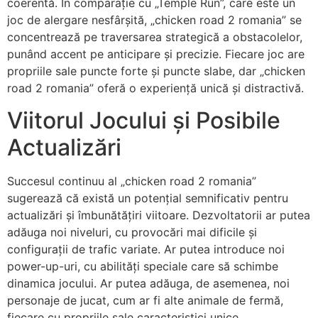
coerentă. În comparație cu „Temple Run”, care este un
joc de alergare nesfârșită, „chicken road 2 romania” se
concentrează pe traversarea strategică a obstacolelor,
punând accent pe anticipare și precizie. Fiecare joc are
propriile sale puncte forte și puncte slabe, dar „chicken
road 2 romania” oferă o experiență unică și distractivă.
Viitorul Jocului și Posibile
Actualizări
Succesul continuu al „chicken road 2 romania”
sugerează că există un potențial semnificativ pentru
actualizări și îmbunătățiri viitoare. Dezvoltatorii ar putea
adăuga noi niveluri, cu provocări mai dificile și
configurații de trafic variate. Ar putea introduce noi
power-up-uri, cu abilități speciale care să schimbe
dinamica jocului. Ar putea adăuga, de asemenea, noi
personaje de jucat, cum ar fi alte animale de fermă,
fiecare cu propriile sale caracteristici unice.