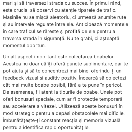
mari și să traversezi strada cu succes. În primul rând,
este crucial să observi cu atenție tiparele de trafic.
Mașinile nu se mișcă aleatoriu, ci urmează anumite rute
și au intervale regulate între ele. Anticipează momentele
în care traficul se rărește și profită de ele pentru a
traversa strada în siguranță. Nu te grăbi, ci așteaptă
momentul oportun.
Un alt aspect important este colectarea boabelor.
Acestea nu doar că îți oferă puncte suplimentare, dar te
pot ajuta și să te concentrezi mai bine, oferindu-ți un
feedback vizual și auditiv pozitiv. Încearcă să colectezi
cât mai multe boabe posibil, fără a te pune în pericol.
De asemenea, fii atent la tipurile de boabe. Unele pot
oferi bonusuri speciale, cum ar fi protecție temporară
sau accelerare a vitezei. Utilizează aceste bonusuri în
mod strategic pentru a depăși obstacolele mai dificile.
Îmbunătățește-ți constant reacția și memoria vizuală
pentru a identifica rapid oportunitățile.