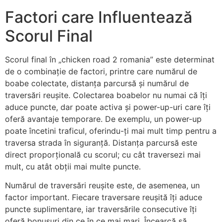
Factori care Influentează
Scorul Final
Scorul final în „chicken road 2 romania” este determinat
de o combinație de factori, printre care numărul de
boabe colectate, distanța parcursă și numărul de
traversări reușite. Colectarea boabelor nu numai că îți
aduce puncte, dar poate activa și power-up-uri care îți
oferă avantaje temporare. De exemplu, un power-up
poate încetini traficul, oferindu-ți mai mult timp pentru a
traversa strada în siguranță. Distanța parcursă este
direct proporțională cu scorul; cu cât traversezi mai
mult, cu atât obții mai multe puncte.
Numărul de traversări reușite este, de asemenea, un
factor important. Fiecare traversare reușită îți aduce
puncte suplimentare, iar traversările consecutive îți
oferă bonusuri din ce în ce mai mari. Încearcă să