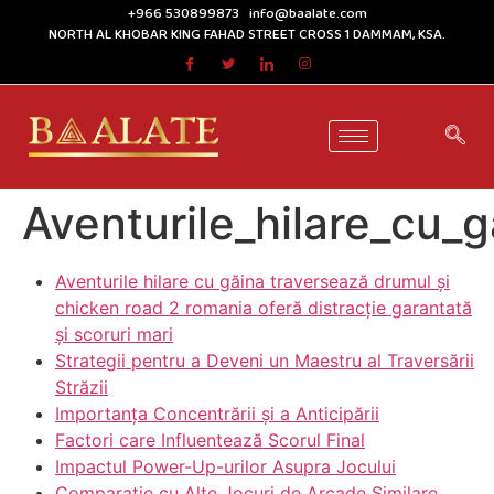
+966 530899873
info@baalate.com
NORTH AL KHOBAR KING FAHAD STREET CROSS 1 DAMMAM, KSA.
Aventurile_hilare_cu_
Aventurile hilare cu găina traversează drumul și
chicken road 2 romania oferă distracție garantată
și scoruri mari
Strategii pentru a Deveni un Maestru al Traversării
Străzii
Importanța Concentrării și a Anticipării
Factori care Influentează Scorul Final
Impactul Power-Up-urilor Asupra Jocului
Comparație cu Alte Jocuri de Arcade Similare