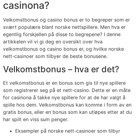
casinona?
Velkomstbonus og casino bonus er to begreper som er
svært populære blant norske nettspillere. Men hva er
egentlig forskjellen på disse to begrepene? I denne
artikkelen vil vi gi deg en oversikt over hva
velkomstbonus og casino bonus er, og hvilke norske
nett-casinoer som tilbyer de beste bonusene.
Velkomstbonus – hva er det?
Et velkomstbonus er en bonus som gis til nye spillere
som registrerer seg på et nett-casino. Dette er en måte
for casinona å takke nye spillere for at de har valgt å
spille hos dem. Velkomstbonus kan komme i form av en
gratis bonus, eller en bonus som kan utløpes etter at du
har spilt en viss sum penger.
Eksempler på norske nett-casinoer som tilbyr