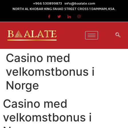
+966 530899873
info@baalate.com
NORTH AL KHOBAR KING FAHAD STREET CROSS 1 DAMMAM, KSA.
Casino med
velkomstbonus i
Norge
Casino med
velkomstbonus i