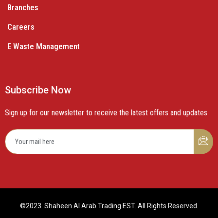
Branches
Careers
E Waste Management
Subscribe Now
Sign up for our newsletter to receive the latest offers and updates
©2023. Shaheen Al Arab Trading EST. All Rights Reserved.