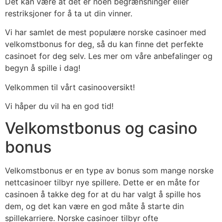
Det kan være at det er noen begrænsninger eller
restriksjoner for å ta ut din vinner.
Vi har samlet de mest populære norske casinoer med
velkomstbonus for deg, så du kan finne det perfekte
casinoet for deg selv. Les mer om våre anbefalinger og
begyn å spille i dag!
Velkommen til vårt casinooversikt!
Vi håper du vil ha en god tid!
Velkomstbonus og casino
bonus
Velkomstbonus er en type av bonus som mange norske
nettcasinoer tilbyr nye spillere. Dette er en måte for
casinoen å takke deg for at du har valgt å spille hos
dem, og det kan være en god måte å starte din
spillekarriere. Norske casinoer tilbyr ofte