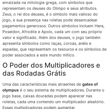
enraizada na mitologia grega, com símbolos que
representam os deuses do Olimpo e seus atributos.
Zeus, o rei dos deuses, é o símbolo mais valioso do
jogo, e sua presença nas roletas pode desencadear
pagamentos generosos. Outros símbolos incluem Hera,
Poseidon, Afrodite e Apolo, cada um com seu próprio
valor e significado. Além dos deuses, o jogo também
apresenta símbolos como taças, coroas, anéis e
espadas, que representam os tesouros e os símbolos de
poder associados a este mundo mítico.
O Poder dos Multiplicadores e
das Rodadas Grátis
Uma das características mais atraentes de
gates of
olympus
é o seu sistema de multiplicadores. Durante o
jogo base, caixas douradas podem aparecer nas
roletas, cada uma contendo um multiplicador aleatório.
Esses multiplicadores podem aumentar