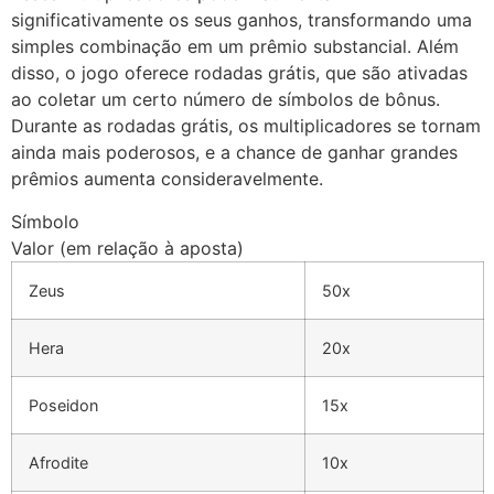
significativamente os seus ganhos, transformando uma
simples combinação em um prêmio substancial. Além
disso, o jogo oferece rodadas grátis, que são ativadas
ao coletar um certo número de símbolos de bônus.
Durante as rodadas grátis, os multiplicadores se tornam
ainda mais poderosos, e a chance de ganhar grandes
prêmios aumenta consideravelmente.
Símbolo
Valor (em relação à aposta)
Zeus
50x
Hera
20x
Poseidon
15x
Afrodite
10x