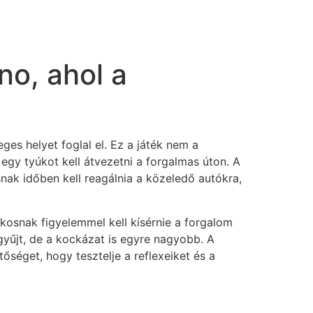
no, ahol a
eges helyet foglal el. Ez a játék nem a
egy tyúkot kell átvezetni a forgalmas úton. A
snak időben kell reagálnia a közeledő autókra,
ékosnak figyelemmel kell kísérnie a forgalom
gyűjt, de a kockázat is egyre nagyobb. A
őséget, hogy tesztelje a reflexeiket és a