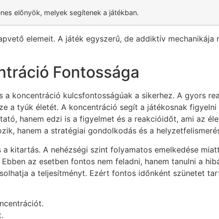
enes előnyök, melyek segítenek a játékban.
apvető elemeit. A játék egyszerű, de addiktív mechanikája 
ntráció Fontossága
s a koncentráció kulcsfontosságúak a sikerhez. A gyors rea
ze a tyúk életét. A koncentráció segít a játékosnak figyeln
ató, hanem edzi is a figyelmet és a reakcióidőt, ami az él
zik, hanem a stratégiai gondolkodás és a helyzetfelismeré
 a kitartás. A nehézségi szint folyamatos emelkedése miatt 
. Ebben az esetben fontos nem feladni, hanem tanulni a hib
olhatja a teljesítményt. Ezért fontos időnként szünetet tar
ncentrációt.
.