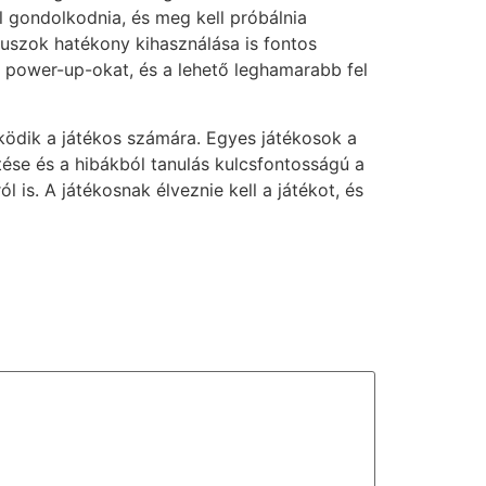
l gondolkodnia, és meg kell próbálnia
uszok hatékony kihasználása is fontos
ő power-up-okat, és a lehető leghamarabb fel
űködik a játékos számára. Egyes játékosok a
ése és a hibákból tanulás kulcsfontosságú a
is. A játékosnak élveznie kell a játékot, és