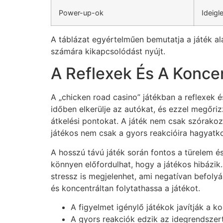
Power-up-ok
Ideigl
A táblázat egyértelműen bemutatja a játék al
számára kikapcsolódást nyújt.
A Reflexek És A Konce
A „chicken road casino” játékban a reflexek é
időben elkerülje az autókat, és ezzel megőriz
átkelési pontokat. A játék nem csak szórakozt
játékos nem csak a gyors reakcióira hagyatko
A hosszú távú játék során fontos a türelem és
könnyen előfordulhat, hogy a játékos hibázik
stressz is megjelenhet, ami negatívan befolyás
és koncentráltan folytathassa a játékot.
A figyelmet igénylő játékok javítják a ko
A gyors reakciók edzik az idegrendszert