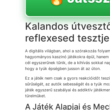
Kalandos útvesztő
reflexesed tesztj
A digitális világban, ahol a szórakozás folyam
hagyományos kaszinó játékokra épül, hanem eg
cél egyszerűnek tűnik, de a kihívás sokkal na
hogy a tyúk épségben jusson át az úton.
Ez a játék nem csak a gyors reakcióidőt teszi
sűrűségét, az autók sebességét és a tyúk moz
játék egyszerű szabályai és addiktív játékmen
türelmüket.
A Játék Alapjai és Mec