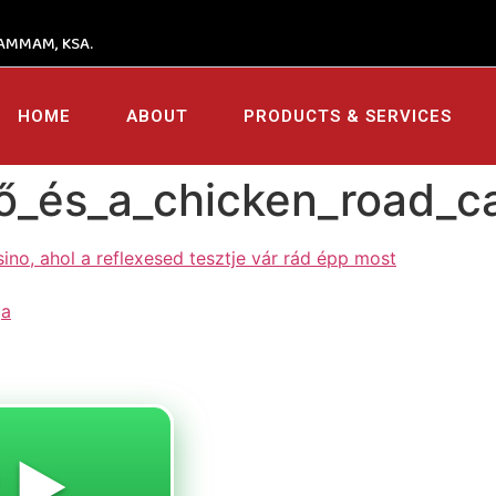
AMMAM, KSA.
HOME
ABOUT
PRODUCTS & SERVICES
ő_és_a_chicken_road_ca
ino, ahol a reflexesed tesztje vár rád épp most
ga
 ▶️