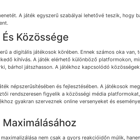
menetét. A játék egyszerű szabályai lehetővé teszik, hogy b
ent.
 És Közössége
zerű a digitális játékosok körében. Ennek számos oka van, 
kedő kihívás. A játék elérhető különböző platformokon, mi
rki, bárhol játszhasson. A játékhoz kapcsolódó közössége
játék népszerűsítésében és fejlesztésében. A játékosok meg
lesztői rendszeresen figyelik a közösségi média platformokat
 játékhoz gyakran szerveznek online versenyeket és esemény
m Maximálásához
maximalizálása nem csak a gyors reakcióidőn múlik, hanem 