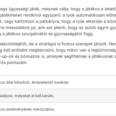
egy ügyességi játék, melynek célja, hogy a játékos a lehet
játékmenet rendkívül egyszerű: a tyúk automatikusan előreh
 vagy kattintson a patkányra, hogy a tyúk elkerülje a köze
e messzebbre jut, ami azt jelenti, hogy az autók egyre gy
a játékos szorgalmától és gyorsaságától függ.
akcióidejétől, de a stratégia is fontos szerepet játszik. N
g kell próbálni megbecsülni, hogy mikor van a legbiztonsá
p-ok és bónuszok is, amelyek segíthetnek a játékosnak a n
örös pontszám.
kos által irányított, átvezetendő karakter.
dályok, melyeket el kell kerülni.
ékos eredményének mérőszáma.