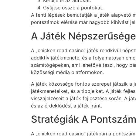
Kerülje el az autókat.
Gyűjtse össze a pontokat.
A fenti lépések bemutatják a játék alapvető 
pontszámok elérése már nagyobb kihívást jel
A Játék Népszerűsége
A „chicken road casino” játék rendkívül néps
addiktív játékmenete, és a folyamatosan emel
számítógépeken, ami lehetővé teszi, hogy bá
közösségi média platformokon.
A játék közössége fontos szerepet játszik a 
játékmeneteiket, és a tippjeiket. A játék fej
visszajelzéseit a játék fejlesztése során. A
és az érdeklődést a játék iránt.
Stratégiák A Pontszá
A „chicken road casino” játékban a pontszám 