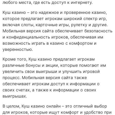
любого места, где есть доступ к интернету.
Куш казино – это надежное и проверенное казино,
которое предлагает игрокам широкий спектр игр,
включая слоты, карточные игры, рулетку и другие.
Мобильная версия сайта обеспечивает безопасность
и конфиденциальность игроков, обеспечивая им
возможность играть в казино с комфортом и
уверенностью.
Кроме того, Куш казино предлагает игрокам
различные бонусы и акции, которые помогают им
увеличить свои выигрыши и улучшить игровой
процесс. Мобильная версия сайта также
обеспечивает игрокам доступ к информации о
своих счетах, а также к информации о своих
выигрышах.
В целом, Куш казино онлайн – это отличный выбор
для игроков, которые ищут комфорт и удобство при