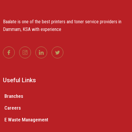
Baalate is one of the best printers and toner service providers in
Dammam, KSA with experience
Useful Links
Branches
Careers
E Waste Management