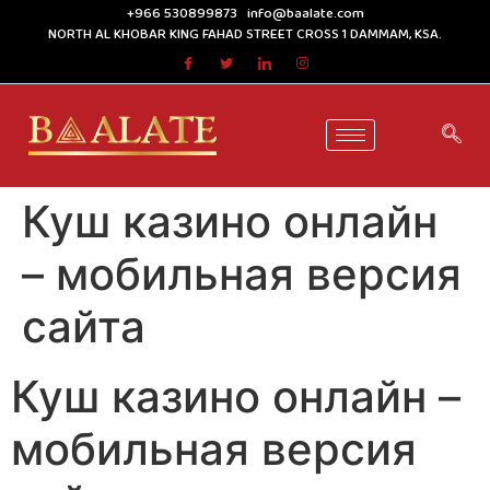
+966 530899873
info@baalate.com
NORTH AL KHOBAR KING FAHAD STREET CROSS 1 DAMMAM, KSA.
Куш казино онлайн
– мобильная версия
сайта
Куш казино онлайн –
мобильная версия