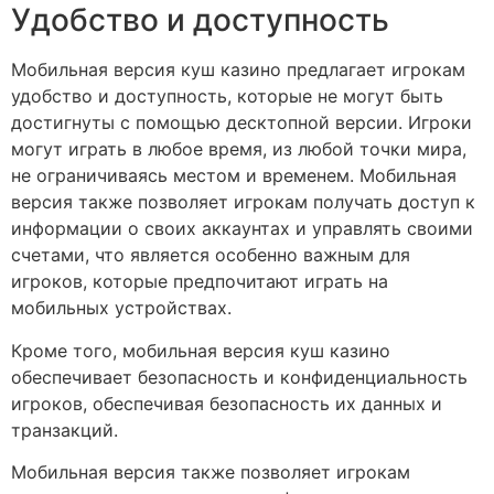
Удобство и доступность
Мобильная версия куш казино предлагает игрокам
удобство и доступность, которые не могут быть
достигнуты с помощью десктопной версии. Игроки
могут играть в любое время, из любой точки мира,
не ограничиваясь местом и временем. Мобильная
версия также позволяет игрокам получать доступ к
информации о своих аккаунтах и управлять своими
счетами, что является особенно важным для
игроков, которые предпочитают играть на
мобильных устройствах.
Кроме того, мобильная версия куш казино
обеспечивает безопасность и конфиденциальность
игроков, обеспечивая безопасность их данных и
транзакций.
Мобильная версия также позволяет игрокам