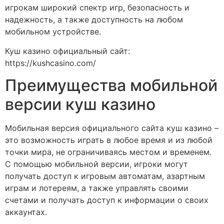
игрокам широкий спектр игр, безопасность и
надежность, а также доступность на любом
мобильном устройстве.
Куш казино официальный сайт:
https://kushcasino.com/
Преимущества мобильной
версии куш казино
Мобильная версия официального сайта куш казино –
это возможность играть в любое время и из любой
точки мира, не ограничиваясь местом и временем.
С помощью мобильной версии, игроки могут
получать доступ к игровым автоматам, азартным
играм и лотереям, а также управлять своими
счетами и получать доступ к информации о своих
аккаунтах.