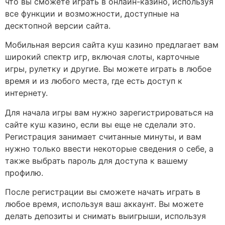
что вы сможете играть в онлайн-казино, используя
все функции и возможности, доступные на
десктопной версии сайта.
Мобильная версия сайта куш казино предлагает вам
широкий спектр игр, включая слоты, карточные
игры, рулетку и другие. Вы можете играть в любое
время и из любого места, где есть доступ к
интернету.
Для начала игры вам нужно зарегистрироваться на
сайте куш казино, если вы еще не сделали это.
Регистрация занимает считанные минуты, и вам
нужно только ввести некоторые сведения о себе, а
также выбрать пароль для доступа к вашему
профилю.
После регистрации вы сможете начать играть в
любое время, используя ваш аккаунт. Вы можете
делать депозиты и снимать выигрыши, используя