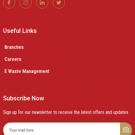
Useful Links
Branches
Careers
E Waste Management
Subscribe Now
Sign up for our newsletter to receive the latest offers and updates