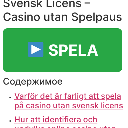
Svensk Licens –
Casino utan Spelpaus
SPELA
Содержимое
Varför det är farligt att spela
på casino utan svensk licens
Hur att identifiera och