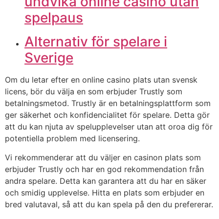
undvika online casino utan
spelpaus
Alternativ för spelare i
Sverige
Om du letar efter en online casino plats utan svensk
licens, bör du välja en som erbjuder Trustly som
betalningsmetod. Trustly är en betalningsplattform som
ger säkerhet och konfidencialitet för spelare. Detta gör
att du kan njuta av spelupplevelser utan att oroa dig för
potentiella problem med licensering.
Vi rekommenderar att du väljer en casinon plats som
erbjuder Trustly och har en god rekommendation från
andra spelare. Detta kan garantera att du har en säker
och smidig upplevelse. Hitta en plats som erbjuder en
bred valutaval, så att du kan spela på den du prefererar.