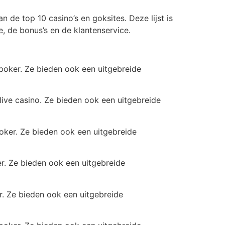
n de top 10 casino’s en goksites. Deze lijst is
e, de bonus’s en de klantenservice.
 poker. Ze bieden ook een uitgebreide
live casino. Ze bieden ook een uitgebreide
poker. Ze bieden ook een uitgebreide
er. Ze bieden ook een uitgebreide
er. Ze bieden ook een uitgebreide