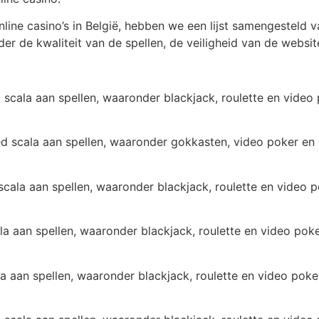
line casino’s in België, hebben we een lijst samengesteld va
r de kwaliteit van de spellen, de veiligheid van de websit
 scala aan spellen, waaronder blackjack, roulette en video
ed scala aan spellen, waaronder gokkasten, video poker en 
scala aan spellen, waaronder blackjack, roulette en video 
la aan spellen, waaronder blackjack, roulette en video pok
la aan spellen, waaronder blackjack, roulette en video pok