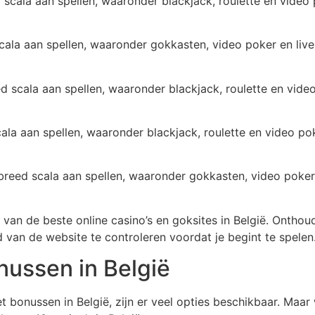
 scala aan spellen, waaronder blackjack, roulette en video
scala aan spellen, waaronder gokkasten, video poker en liv
d scala aan spellen, waaronder blackjack, roulette en vide
cala aan spellen, waaronder blackjack, roulette en video po
 breed scala aan spellen, waaronder gokkasten, video poker
en van de beste online casino’s en goksites in België. Onthou
d van de website te controleren voordat je begint te spelen
nussen in België
 bonussen in België, zijn er veel opties beschikbaar. Maar w