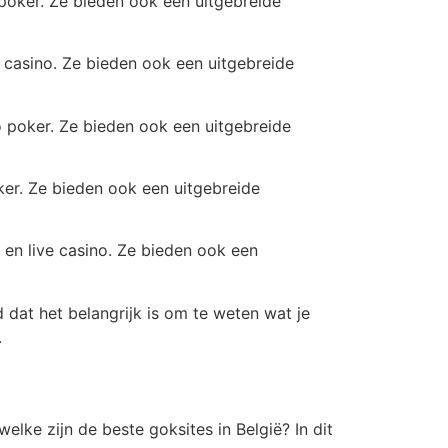
 poker. Ze bieden ook een uitgebreide
e casino. Ze bieden ook een uitgebreide
o poker. Ze bieden ook een uitgebreide
ker. Ze bieden ook een uitgebreide
 en live casino. Ze bieden ook een
d dat het belangrijk is om te weten wat je
.
elke zijn de beste goksites in België? In dit