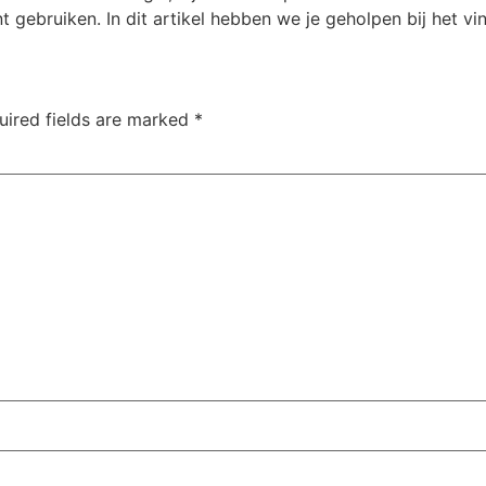
 gebruiken. In dit artikel hebben we je geholpen bij het vin
uired fields are marked
*