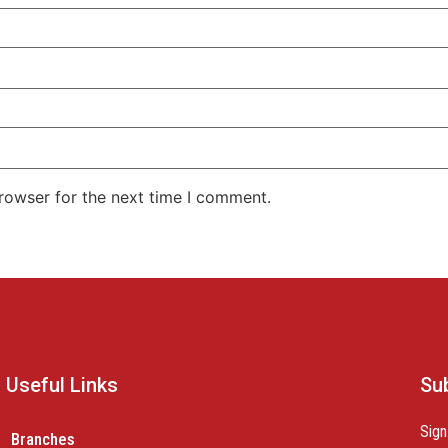
rowser for the next time I comment.
Useful Links
Su
Sign
Branches