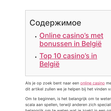
Содержимое
Online casino’s met
bonussen in België
Top 10 casino’s in
België
Als je op zoek bent naar een
online casino
met
dit artikel zullen we je helpen bij het vinden 
Om te beginnen, is het belangrijk om te weten
scala aan spellen, terwijl anderen zich specia
belangrijk om te weten wat je zoekt in een on