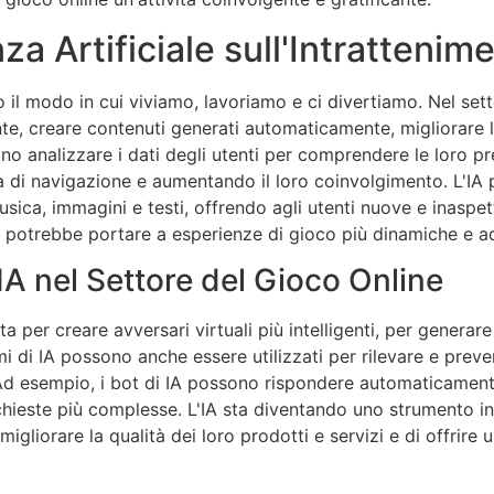
nza Artificiale sull'Intrattenim
do il modo in cui viviamo, lavoriamo e ci divertiamo. Nel setto
te, creare contenuti generati automaticamente, migliorare la
sono analizzare i dati degli utenti per comprendere le loro 
a di navigazione e aumentando il loro coinvolgimento. L'IA 
ca, immagini e testi, offrendo agli utenti nuove e inaspet
 potrebbe portare a esperienze di gioco più dinamiche e ada
'IA nel Settore del Gioco Online
ata per creare avversari virtuali più intelligenti, per generar
mi di IA possono anche essere utilizzati per rilevare e preve
e. Ad esempio, i bot di IA possono rispondere automaticament
richieste più complesse. L'IA sta diventando uno strumento 
igliorare la qualità dei loro prodotti e servizi e di offrire