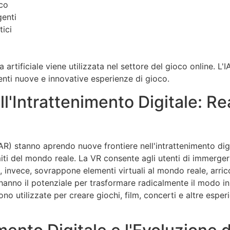
oco
genti
tici
a artificiale viene utilizzata nel settore del gioco online. L'
enti nuove e innovative esperienze di gioco.
'Intrattenimento Digitale: Rea
(AR) stanno aprendo nuove frontiere nell'intrattenimento digi
miti del mondo reale. La VR consente agli utenti di immerge
R, invece, sovrappone elementi virtuali al mondo reale, arr
hanno il potenziale per trasformare radicalmente il modo in
ono utilizzate per creare giochi, film, concerti e altre espe