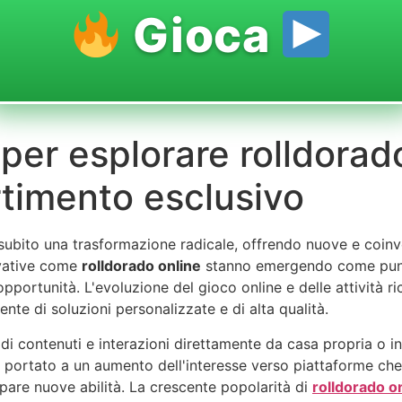
Gioca
per esplorare rolldorad
ertimento esclusivo
a subito una trasformazione radicale, offrendo nuove e coinvo
ovative come
rolldorado online
stanno emergendo come punti
 opportunità. L'evoluzione del gioco online e delle attività r
e di soluzioni personalizzate e di alta qualità.
di contenuti e interazioni direttamente da casa propria o
ha portato a un aumento dell'interesse verso piattaforme ch
ppare nuove abilità. La crescente popolarità di
rolldorado o