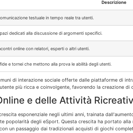
Descrizione
omunicazione testuale in tempo reale tra utenti.
pazi dedicati alla discussione di argomenti specifici.
ncontri online con relatori, esperti o altri utenti.
fide e tornei che mettono alla prova le abilità degli utenti.
comuni di interazione sociale offerte dalle piattaforme di in
utente più ricca e coinvolgente, favorendo la creazione di 
line e delle Attività Ricreativ
rescita esponenziale negli ultimi anni, trainata dall'aument
ente popolarità degli eSport. Questa crescita ha portato all
con un passaggio dai tradizionali acquisti di giochi comple