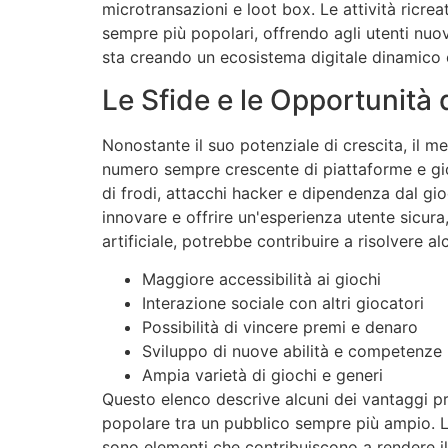
microtransazioni e loot box. Le attività ricreat
sempre più popolari, offrendo agli utenti nuo
sta creando un ecosistema digitale dinamico 
Le Sfide e le Opportunità
Nonostante il suo potenziale di crescita, il m
numero sempre crescente di piattaforme e gioc
di frodi, attacchi hacker e dipendenza dal gi
innovare e offrire un'esperienza utente sicura
artificiale, potrebbe contribuire a risolvere 
Maggiore accessibilità ai giochi
Interazione sociale con altri giocatori
Possibilità di vincere premi e denaro
Sviluppo di nuove abilità e competenze
Ampia varietà di giochi e generi
Questo elenco descrive alcuni dei vantaggi pr
popolare tra un pubblico sempre più ampio. La 
sono elementi che contribuiscono a rendere il 