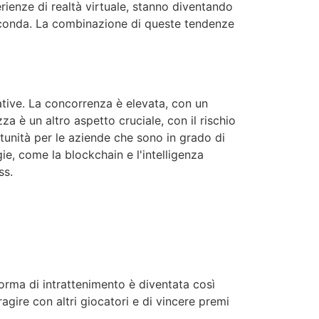
perienze di realtà virtuale, stanno diventando
circonda. La combinazione di queste tendenze
ative. La concorrenza è elevata, con un
 è un altro aspetto cruciale, con il rischio
tunità per le aziende che sono in grado di
ie, come la blockchain e l'intelligenza
ss.
orma di intrattenimento è diventata così
agire con altri giocatori e di vincere premi