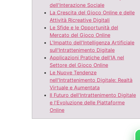
dell'Interazione Sociale
La Crescita del Gioco Online e delle
Attività Ricreative Digitali
Le Sfide e le Opportunità del
Mercato del Gioco Online
L'Impatto dell'Intelligenza Artificiale
sull'Intrattenimento Digitale
Applicazioni Pratiche dell'IA nel
Settore del Gioco Online
Le Nuove Tendenze
nell'Intrattenimento Digitale: Realtà
Virtuale e Aumentata
Il Futuro dell'Intrattenimento Digitale
e l'Evoluzione delle Piattaforme
Online