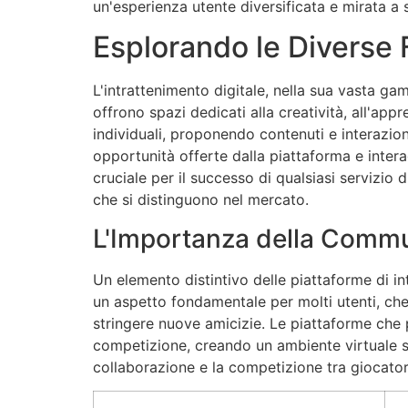
un'esperienza utente diversificata e mirata a
Esplorando le Diverse 
L'intrattenimento digitale, nella sua vasta g
offrono spazi dedicati alla creatività, all'ap
individuali, proponendo contenuti e interazion
opportunità offerte dalla piattaforma e inter
cruciale per il successo di qualsiasi servizio
che si distinguono nel mercato.
L'Importanza della Commun
Un elemento distintivo delle piattaforme di in
un aspetto fondamentale per molti utenti, che
stringere nuove amicizie. Le piattaforme che
competizione, creando un ambiente virtuale s
collaborazione e la competizione tra giocator