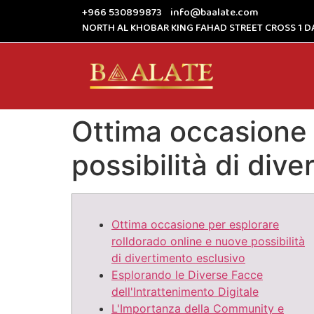
+966 530899873
info@baalate.com
NORTH AL KHOBAR KING FAHAD STREET CROSS 1 D
Ottima occasione 
possibilità di div
Ottima occasione per esplorare
rolldorado online e nuove possibilità
di divertimento esclusivo
Esplorando le Diverse Facce
dell'Intrattenimento Digitale
L'Importanza della Community e