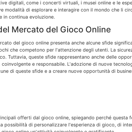
ive digitali, come i concerti virtuali, i musei online e le es
ve modalità di esplorare e interagire con il mondo che li 
e in continua evoluzione.
 del Mercato del Gioco Online
ercato del gioco online presenta anche alcune sfide signific
hi che competono per l'attenzione degli utenti. La sicurezza
oco. Tuttavia, queste sfide rappresentano anche delle oppor
, coinvolgente e responsabile. L'adozione di nuove tecnolog
alcune di queste sfide e a creare nuove opportunità di busine
incipali offerti dal gioco online, spiegando perché questa f
possibilità di personalizzare l'esperienza di gioco, di inter
gioco online un'attività coinvolgente e gratificante.