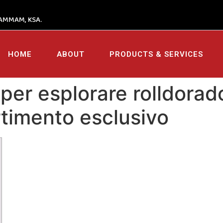
AMMAM, KSA.
HOME
ABOUT
PRODUCTS & SERVICES
per esplorare rolldorad
ertimento esclusivo