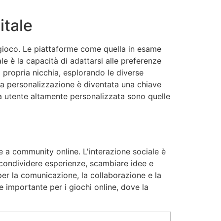
itale
 gioco. Le piattaforme come quella in esame
le è la capacità di adattarsi alle preferenze
 propria nicchia, esplorando le diverse
La personalizzazione è diventata una chiave
nza utente altamente personalizzata sono quelle
re a community online. L'interazione sociale è
 condividere esperienze, scambiare idee e
er la comunicazione, la collaborazione e la
 importante per i giochi online, dove la