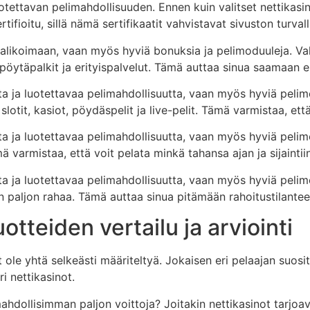
uotettavan pelimahdollisuuden. Ennen kuin valitset nettikasino
rtifioitu, sillä nämä sertifikaatit vahvistavat sivuston turvall
 valikoimaan, vaan myös hyviä bonuksia ja pelimoduuleja. Val
öytäpalkit ja erityispalvelut. Tämä auttaa sinua saamaan en
sta ja luotettavaa pelimahdollisuutta, vaan myös hyviä pelimo
it, kasiot, pöydäspelit ja live-pelit. Tämä varmistaa, että v
ista ja luotettavaa pelimahdollisuutta, vaan myös hyviä peli
ä varmistaa, että voit pelata minkä tahansa ajan ja sijaintiin
sta ja luotettavaa pelimahdollisuutta, vaan myös hyviä pelimo
ian paljon rahaa. Tämä auttaa sinua pitämään rahoitustilantee
otteiden vertailu ja arviointi
 ole yhtä selkeästi määriteltyä. Jokaisen eri pelaajan suosi
i nettikasinot.
mahdollisimman paljon voittoja? Joitakin nettikasinot tarj