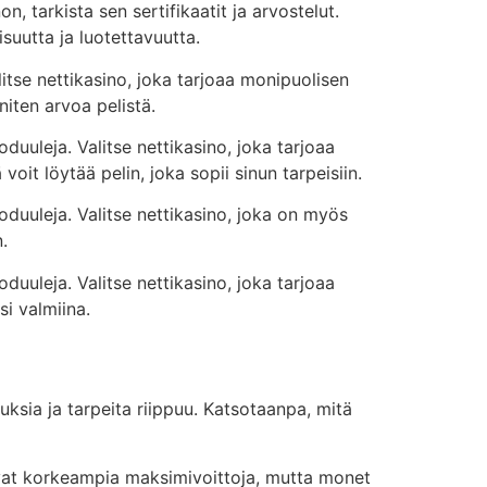
n, tarkista sen sertifikaatit ja arvostelut.
isuutta ja luotettavuutta.
itse nettikasino, joka tarjoaa monipuolisen
iten arvoa pelistä.
duuleja. Valitse nettikasino, joka tarjoaa
oit löytää pelin, joka sopii sinun tarpeisiin.
moduuleja. Valitse nettikasino, joka on myös
.
duuleja. Valitse nettikasino, joka tarjoaa
si valmiina.
tuksia ja tarpeita riippuu. Katsotaanpa, mitä
oavat korkeampia maksimivoittoja, mutta monet