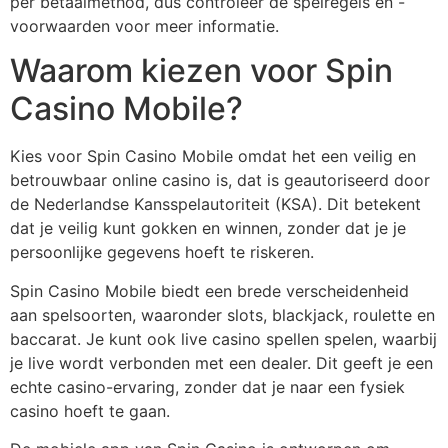
per betaalmethod, dus controleer de spelregels en -
voorwaarden voor meer informatie.
Waarom kiezen voor Spin
Casino Mobile?
Kies voor Spin Casino Mobile omdat het een veilig en
betrouwbaar online casino is, dat is geautoriseerd door
de Nederlandse Kansspelautoriteit (KSA). Dit betekent
dat je veilig kunt gokken en winnen, zonder dat je je
persoonlijke gegevens hoeft te riskeren.
Spin Casino Mobile biedt een brede verscheidenheid
aan spelsoorten, waaronder slots, blackjack, roulette en
baccarat. Je kunt ook live casino spellen spelen, waarbij
je live wordt verbonden met een dealer. Dit geeft je een
echte casino-ervaring, zonder dat je naar een fysiek
casino hoeft te gaan.