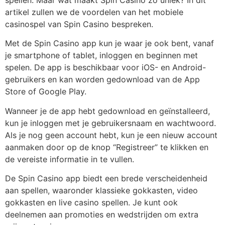
artikel zullen we de voordelen van het mobiele
casinospel van Spin Casino bespreken.
Met de Spin Casino app kun je waar je ook bent, vanaf
je smartphone of tablet, inloggen en beginnen met
spelen. De app is beschikbaar voor iOS- en Android-
gebruikers en kan worden gedownload van de App
Store of Google Play.
Wanneer je de app hebt gedownload en geïnstalleerd,
kun je inloggen met je gebruikersnaam en wachtwoord.
Als je nog geen account hebt, kun je een nieuw account
aanmaken door op de knop “Registreer” te klikken en
de vereiste informatie in te vullen.
De Spin Casino app biedt een brede verscheidenheid
aan spellen, waaronder klassieke gokkasten, video
gokkasten en live casino spellen. Je kunt ook
deelnemen aan promoties en wedstrijden om extra