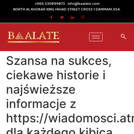
+966 530899873
info@baalate.com
NORTH AL KHOBAR KING FAHAD STREET CROSS 1 DAMMAM, KSA.
Szansa na sukces,
ciekawe historie i
najświeższe
informacje z
https://wiadomosci.at
dla każdego kibica