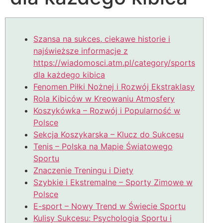
Szansa na sukces, ciekawe historie i
najświeższe informacje z
https://wiadomosci.atm.pl/category/sports
dla każdego kibica
Fenomen Piłki Nożnej i Rozwój Ekstraklasy
Rola Kibiców w Kreowaniu Atmosfery
Koszykówka – Rozwój i Popularność w
Polsce
Sekcja Koszykarska – Klucz do Sukcesu
Tenis – Polska na Mapie Światowego
Sportu
Znaczenie Treningu i Diety
Szybkie i Ekstremalne – Sporty Zimowe w
Polsce
E-sport – Nowy Trend w Świecie Sportu
Kulisy Sukcesu: Psychologia Sportu i