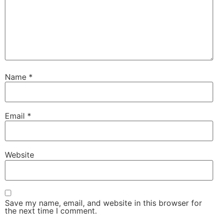
Name
*
Email
*
Website
Save my name, email, and website in this browser for
the next time I comment.