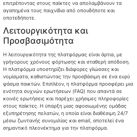
επιτρέποντας στους παίκτες να απολαμβάνουν τα
αγαπημένα τους παιχνίδια από οπουδήποτε και
οποτεδήποτε.
Λειτουργικότητα και
Προσβασιμότητα
Η λειτουργικότητα της πλατφόρμας είναι άρτια, με
γρήγορους χρόνους φόρτωσης και σταθερή απόδοση.
Η πλατφόρμα υποστηρίζει διάφορες γλώσσες και
νομίσματα, καθιστώντας την προσβάσιμη σε ένα ευρύ
φάσμα παικτών. Επιπλέον, η πλατφόρμα προσφέρει μια
ενότητα συχνών ερωτήσεων (FAQ) που απαντά σε
κοινές ερωτήσεις και παρέχει χρήσιμες πληροφορίες
στους παίκτες. Η ύπαρξη μιας αφοσιωμένης ομάδας
εξυπηρέτησης πελατών, η οποία είναι διαθέσιμη 24/7
μέσω ζωντανής συνομιλίας και email, αποτελεί ένα
σημαντικό πλεονέκτημα για την πλατφόρμα.