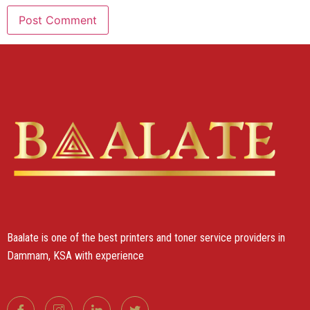
Baalate is one of the best printers and toner service providers in
Dammam, KSA with experience