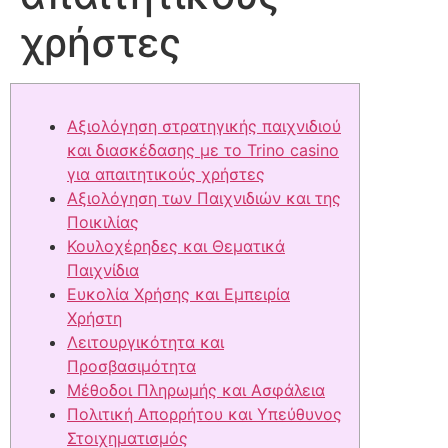
χρήστες
Αξιολόγηση στρατηγικής παιχνιδιού
και διασκέδασης με το Trino casino
για απαιτητικούς χρήστες
Αξιολόγηση των Παιχνιδιών και της
Ποικιλίας
Κουλοχέρηδες και Θεματικά
Παιχνίδια
Ευκολία Χρήσης και Εμπειρία
Χρήστη
Λειτουργικότητα και
Προσβασιμότητα
Μέθοδοι Πληρωμής και Ασφάλεια
Πολιτική Απορρήτου και Υπεύθυνος
Στοιχηματισμός