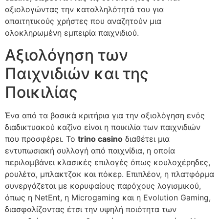
αξιολογώντας την καταλληλότητά του για
απαιτητικούς χρήστες που αναζητούν μια
ολοκληρωμένη εμπειρία παιχνιδιού.
Αξιολόγηση των
Παιχνιδιών και της
Ποικιλίας
Ένα από τα βασικά κριτήρια για την αξιολόγηση ενός
διαδικτυακού καζίνο είναι η ποικιλία των παιχνιδιών
που προσφέρει. Το
trino casino
διαθέτει μια
εντυπωσιακή συλλογή από παιχνίδια, η οποία
περιλαμβάνει κλασικές επιλογές όπως κουλοχέρηδες,
ρουλέτα, μπλακτζακ και πόκερ. Επιπλέον, η πλατφόρμα
συνεργάζεται με κορυφαίους παρόχους λογισμικού,
όπως η NetEnt, η Microgaming και η Evolution Gaming,
διασφαλίζοντας έτσι την υψηλή ποιότητα των