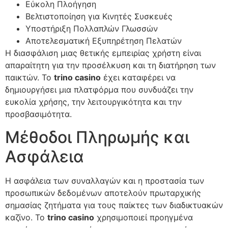
Εύκολη Πλοήγηση
Βελτιστοποίηση για Κινητές Συσκευές
Υποστήριξη Πολλαπλών Γλωσσών
Αποτελεσματική Εξυπηρέτηση Πελατών
Η διασφάλιση μιας θετικής εμπειρίας χρήστη είναι
απαραίτητη για την προσέλκυση και τη διατήρηση των
παικτών. Το
trino casino
έχει καταφέρει να
δημιουργήσει μια πλατφόρμα που συνδυάζει την
ευκολία χρήσης, την λειτουργικότητα και την
προσβασιμότητα.
Μέθοδοι Πληρωμής και
Ασφάλεια
Η ασφάλεια των συναλλαγών και η προστασία των
προσωπικών δεδομένων αποτελούν πρωταρχικής
σημασίας ζητήματα για τους παίκτες των διαδικτυακών
καζίνο. Το
trino casino
χρησιμοποιεί προηγμένα