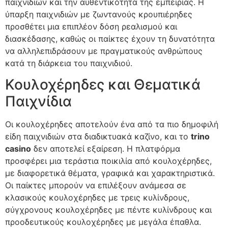
παιχνιδιών και την αυθεντικότητα της εμπειρίας. Η
ύπαρξη παιχνιδιών με ζωντανούς κρουπιέρηδες
προσθέτει μια επιπλέον δόση ρεαλισμού και
διασκέδασης, καθώς οι παίκτες έχουν τη δυνατότητα
να αλληλεπιδράσουν με πραγματικούς ανθρώπους
κατά τη διάρκεια του παιχνιδιού.
Κουλοχέρηδες και Θεματικά
Παιχνίδια
Οι κουλοχέρηδες αποτελούν ένα από τα πιο δημοφιλή
είδη παιχνιδιών στα διαδικτυακά καζίνο, και το
trino
casino
δεν αποτελεί εξαίρεση. Η πλατφόρμα
προσφέρει μια τεράστια ποικιλία από κουλοχέρηδες,
με διαφορετικά θέματα, γραφικά και χαρακτηριστικά.
Οι παίκτες μπορούν να επιλέξουν ανάμεσα σε
κλασικούς κουλοχέρηδες με τρεις κυλίνδρους,
σύγχρονους κουλοχέρηδες με πέντε κυλίνδρους και
προοδευτικούς κουλοχέρηδες με μεγάλα έπαθλα.