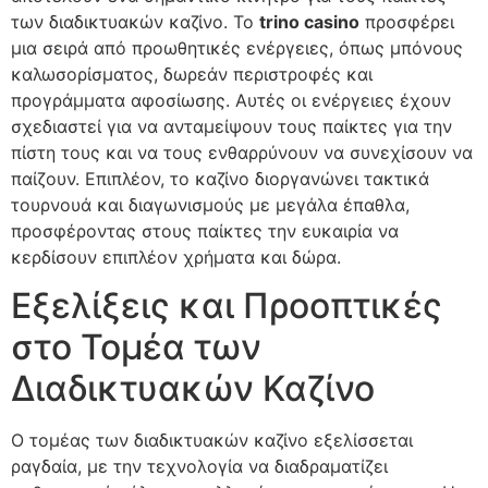
των διαδικτυακών καζίνο. Το
trino casino
προσφέρει
μια σειρά από προωθητικές ενέργειες, όπως μπόνους
καλωσορίσματος, δωρεάν περιστροφές και
προγράμματα αφοσίωσης. Αυτές οι ενέργειες έχουν
σχεδιαστεί για να ανταμείψουν τους παίκτες για την
πίστη τους και να τους ενθαρρύνουν να συνεχίσουν να
παίζουν. Επιπλέον, το καζίνο διοργανώνει τακτικά
τουρνουά και διαγωνισμούς με μεγάλα έπαθλα,
προσφέροντας στους παίκτες την ευκαιρία να
κερδίσουν επιπλέον χρήματα και δώρα.
Εξελίξεις και Προοπτικές
στο Τομέα των
Διαδικτυακών Καζίνο
Ο τομέας των διαδικτυακών καζίνο εξελίσσεται
ραγδαία, με την τεχνολογία να διαδραματίζει