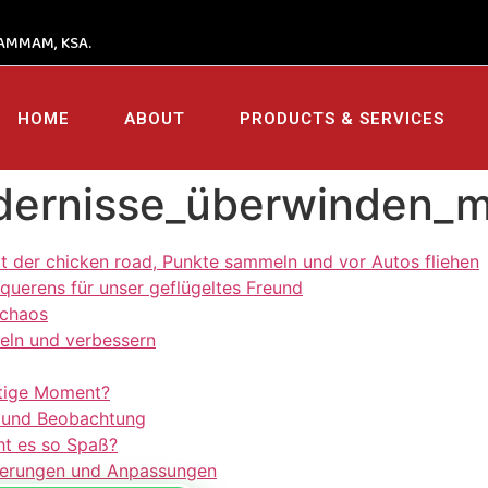
AMMAM, KSA.
HOME
ABOUT
PRODUCTS & SERVICES
dernisse_überwinden_m
t der chicken road, Punkte sammeln und vor Autos fliehen
uerens für unser geflügeltes Freund
schaos
eln und verbessern
htige Moment?
 und Beobachtung
ht es so Spaß?
eiterungen und Anpassungen