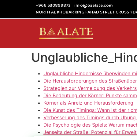
+966 530899873
info@baalate.com
NORTH AL KHOBAR KING FAHAD STREET CROSS 1 D
Unglaubliche_Hin
Unglaubliche Hindernisse überwinden mi
Die Herausforderungen des Straßenüberq
Strategien zur Vermeidung des Verkehr
Die Bedeutung der Körner: Punkte samm
Körner als Anreiz und Herausforderung
Die Kunst des Timings: Wann ist der ric
Verbesserung des Timings durch Übung
Die Psychologie des Spiels: Warum mac
Jenseits der Straße: Potenzial für Erw