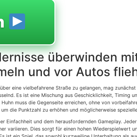
n
ernisse überwinden mit
eln und vor Autos flie
r über eine vielbefahrene Straße zu gelangen, mag zunächst
sselnd. Es ist eine Mischung aus Geschicklichkeit, Timing un
Das Huhn muss die Gegenseite erreichen, ohne von vorbeifa
, um die Punktzahl zu erhöhen und möglicherweise spezielle
einer Einfachheit und dem herausfordernden Gameplay. Jeder
 variieren. Dies sorgt für einen hohen Wiederspielwert und 
s ist ein Spiel, das sowohl kurzweilige Unterhaltung als a