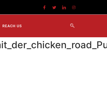
REACH US
it_der_chicken_road_P