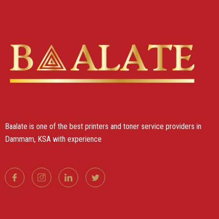
Baalate is one of the best printers and toner service providers in
Dammam, KSA with experience